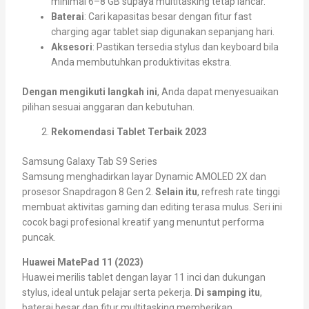
minimal 6–8 GB supaya multitasking tetap lancar.
Baterai
: Cari kapasitas besar dengan fitur fast
charging agar tablet siap digunakan sepanjang hari.
Aksesori
: Pastikan tersedia stylus dan keyboard bila
Anda membutuhkan produktivitas ekstra.
Dengan mengikuti langkah ini
, Anda dapat menyesuaikan
pilihan sesuai anggaran dan kebutuhan.
Rekomendasi Tablet Terbaik 2023
Samsung Galaxy Tab S9 Series
Samsung menghadirkan layar Dynamic AMOLED 2X dan
prosesor Snapdragon 8 Gen 2.
Selain itu
, refresh rate tinggi
membuat aktivitas gaming dan editing terasa mulus. Seri ini
cocok bagi profesional kreatif yang menuntut performa
puncak.
Huawei MatePad 11 (2023)
Huawei merilis tablet dengan layar 11 inci dan dukungan
stylus, ideal untuk pelajar serta pekerja.
Di samping itu
,
baterai besar dan fitur multitasking memberikan