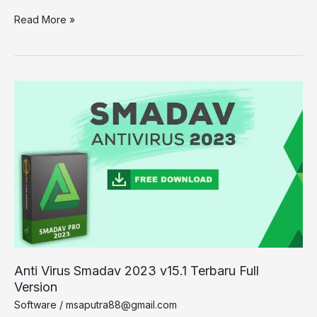
Read More »
Anti
Virus
Smadav
2023
v15.1
Terbaru
Full
Version
Anti Virus Smadav 2023 v15.1 Terbaru Full
Version
Software
/
msaputra88@gmail.com