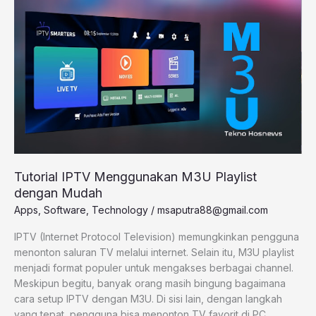
IPTV
Menggunakan
M3U
Playlist
dengan
Mudah
Tutorial IPTV Menggunakan M3U Playlist
dengan Mudah
Apps
,
Software
,
Technology
/
msaputra88@gmail.com
IPTV (Internet Protocol Television) memungkinkan pengguna
menonton saluran TV melalui internet. Selain itu, M3U playlist
menjadi format populer untuk mengakses berbagai channel.
Meskipun begitu, banyak orang masih bingung bagaimana
cara setup IPTV dengan M3U. Di sisi lain, dengan langkah
yang tepat, pengguna bisa menonton TV favorit di PC,