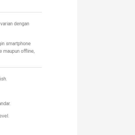
, varian dengan
ngin smartphone
ne maupun offline,
sh.
ndar.
evel.