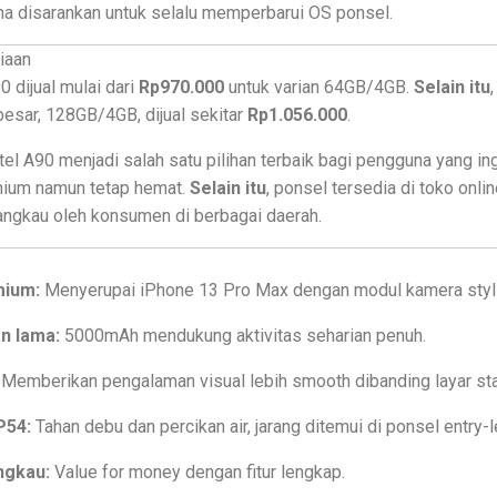
na disarankan untuk selalu memperbarui OS ponsel.
iaan
0 dijual mulai dari
Rp970.000
untuk varian 64GB/4GB.
Selain itu
esar, 128GB/4GB, dijual sekitar
Rp1.056.000
.
tel A90 menjadi salah satu pilihan terbaik bagi pengguna yang i
mium namun tetap hemat.
Selain itu
, ponsel tersedia di toko onli
angkau oleh konsumen di berbagai daerah.
mium:
Menyerupai iPhone 13 Pro Max dengan modul kamera styli
an lama:
5000mAh mendukung aktivitas seharian penuh.
Memberikan pengalaman visual lebih smooth dibanding layar sta
P54:
Tahan debu dan percikan air, jarang ditemui di ponsel entry-l
ngkau:
Value for money dengan fitur lengkap.