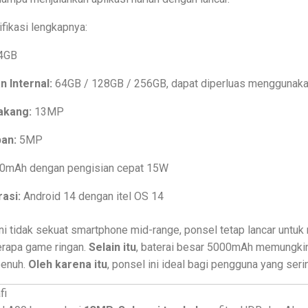
ifikasi lengkapnya:
4GB
 Internal:
64GB / 128GB / 256GB, dapat diperluas menggunak
akang:
13MP
an:
5MP
0mAh dengan pengisian cepat 15W
asi:
Android 14 dengan itel OS 14
ni tidak sekuat smartphone mid-range, ponsel tetap lancar untuk 
erapa game ringan.
Selain itu
, baterai besar 5000mAh memungki
 penuh.
Oleh karena itu
, ponsel ini ideal bagi pengguna yang seri
fi