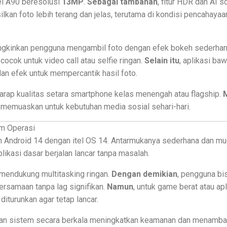
el A90 beresolusi
13MP
.
Sebagai tambahan
, fitur HDR dan AI 
an foto lebih terang dan jelas, terutama di kondisi pencahaya
gkinkan pengguna mengambil foto dengan efek bokeh sederha
cok untuk video call atau selfie ringan.
Selain itu
, aplikasi baw
dan efek untuk mempercantik hasil foto.
harap kualitas setara smartphone kelas menengah atau flagship.
 memuaskan untuk kebutuhan media sosial sehari-hari.
m Operasi
n Android 14 dengan itel OS 14. Antarmukanya sederhana dan mu
likasi dasar berjalan lancar tanpa masalah.
endukung multitasking ringan.
Dengan demikian
, pengguna b
ersamaan tanpa lag signifikan.
Namun
, untuk game berat atau apl
 diturunkan agar tetap lancar.
an sistem secara berkala meningkatkan keamanan dan menambahk