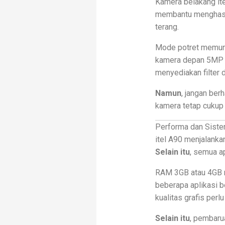
Kamera belakang it
membantu menghasilk
terang.
Mode potret memun
kamera depan 5MP co
menyediakan filter 
Namun
, jangan ber
kamera tetap cukup
Performa dan Siste
itel A90 menjalanka
Selain itu
, semua ap
RAM 3GB atau 4GB m
beberapa aplikasi b
kualitas grafis perlu
Selain itu
, pembaru