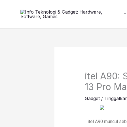
Lewati
ke
T
konten
itel A90: 
13 Pro Ma
Gadget
/
Tinggalka
itel A90 muncul seb