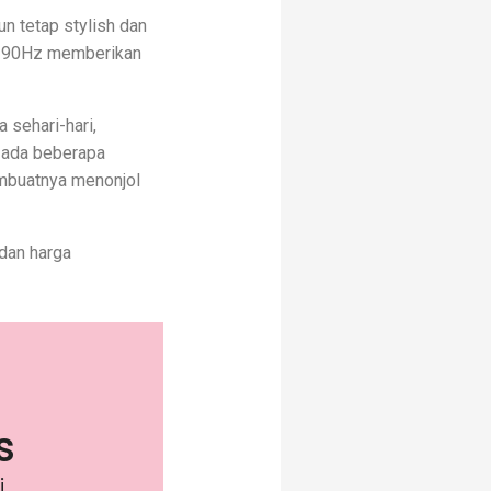
n tetap stylish dan
ar 90Hz memberikan
 sehari-hari,
, ada beberapa
embuatnya menonjol
 dan harga
s
,