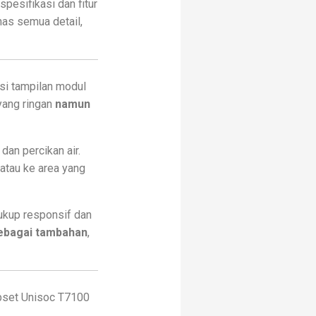
 spesifikasi dan fitur
has semua detail,
si tampilan modul
yang ringan
namun
 dan percikan air.
atau ke area yang
 cukup responsif dan
ebagai tambahan
,
ipset Unisoc T7100