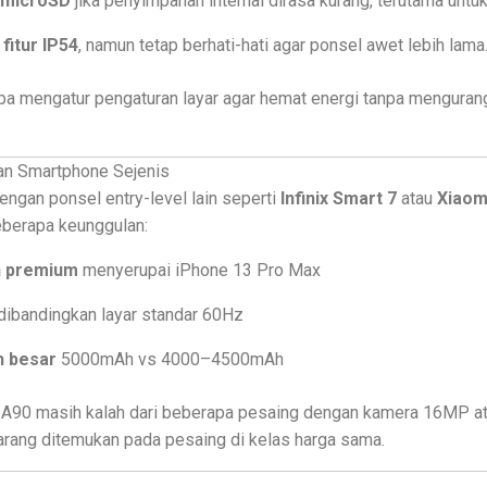
 microSD
jika penyimpanan internal dirasa kurang, terutama untuk
fitur IP54
, namun tetap berhati-hati agar ponsel awet lebih lama
lupa mengatur pengaturan layar agar hemat energi tanpa mengura
an Smartphone Sejenis
engan ponsel entry-level lain seperti
Infinix Smart 7
atau
Xiaom
berapa keunggulan:
h premium
menyerupai iPhone 13 Pro Max
dibandingkan layar standar 60Hz
h besar
5000mAh vs 4000–4500mAh
l A90 masih kalah dari beberapa pesaing dengan kamera 16MP ata
 jarang ditemukan pada pesaing di kelas harga sama.