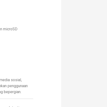
an microSD
media sosial,
nkan penggunaan
ng bepergian.