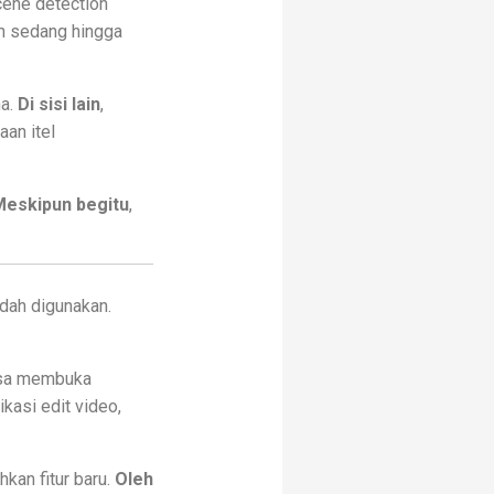
scene detection
an sedang hingga
na.
Di sisi lain
,
aan itel
Meskipun begitu
,
dah digunakan.
isa membuka
ikasi edit video,
an fitur baru.
Oleh