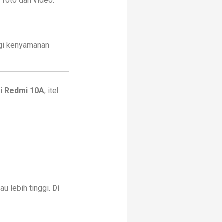
 foto dan video.
.
ngi kenyamanan
i Redmi 10A
, itel
u lebih tinggi.
Di