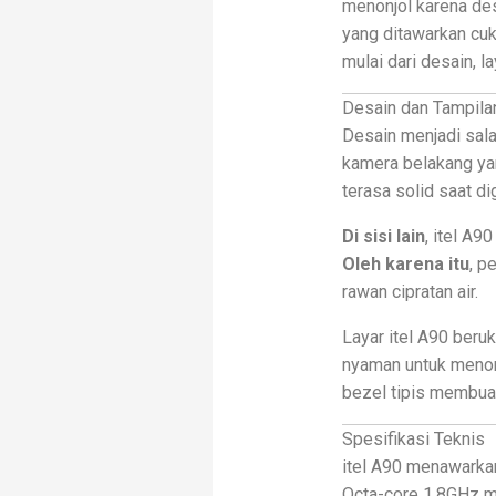
menonjol karena de
yang ditawarkan cuk
mulai dari desain, l
Desain dan Tampila
Desain menjadi sala
kamera belakang yan
terasa solid saat d
Di sisi lain
, itel A9
Oleh karena itu
, p
rawan cipratan air.
Layar itel A90 beru
nyaman untuk menon
bezel tipis membuat 
Spesifikasi Teknis
itel A90 menawarkan
Octa-core 1,8GHz ma