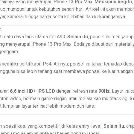
sainnya yang menyerupai iPhone 13 Pro Max.
Meskipun begitu
,
up mumpuni untuk kebutuhan sehari-hari. Artikel ini akan memba
ayar, kamera, hingga harga serta kelebihan dan kekurangannya.
n
h satu daya tarik utama itel A90.
Selain itu
, ponsel ini mengadop
g menyerupai iPhone 13 Pro Max. Bodinya dibuat dari material 
igenggam.
0 memiliki sertifikasi IP54. Artinya, ponsel ini tahan terhadap debu
engguna bisa lebih tenang saat membawa ponsel ke luar ruangan 
kuran
6,6 inci HD+ IPS LCD
dengan refresh rate
90Hz
. Layar ini
ton video, bermain game ringan, atau melakukan multitasking.
S
tampilan layar terlihat lebih modern dan luas.
 spesifikasi yang kompetitif di kelas entry-level.
Selain itu
, ch
mpu menjalankan aplikasi harian dengan lancar.