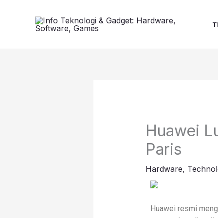
Lewati
ke
T
konten
Huawei Lu
Paris
Hardware
,
Technol
Huawei resmi mengg