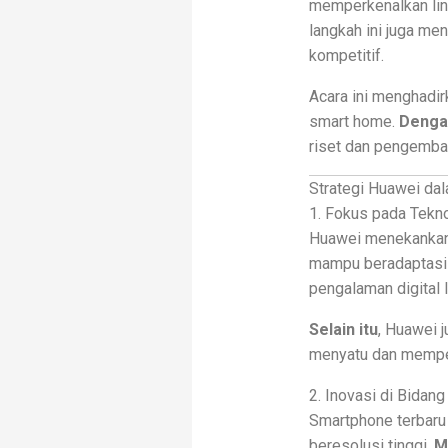
memperkenalkan lini
langkah ini juga me
kompetitif.
Acara ini menghadir
smart home.
Denga
riset dan pengemban
Strategi Huawei da
1. Fokus pada Tekno
Huawei menekankan
mampu beradaptasi 
pengalaman digital 
Selain itu
, Huawei 
menyatu dan memper
2. Inovasi di Bidan
Smartphone terbaru
beresolusi tinggi.
M