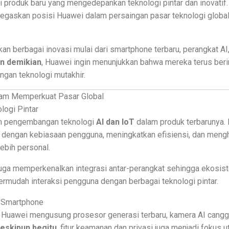
 produk baru yang mengedepankan teknologi pintar dan inovatif
negaskan posisi Huawei dalam persaingan pasar teknologi globa
kan berbagai inovasi mulai dari smartphone terbaru, perangkat AI,
n demikian
, Huawei ingin menunjukkan bahwa mereka terus ber
gan teknologi mutakhir.
lam Memperkuat Pasar Global
logi Pintar
 pengembangan teknologi
AI dan IoT
dalam produk terbarunya. P
dengan kebiasaan pengguna, meningkatkan efisiensi, dan meng
lebih personal.
juga memperkenalkan integrasi antar-perangkat sehingga ekosis
mudah interaksi pengguna dengan berbagai teknologi pintar.
g Smartphone
 Huawei mengusung prosesor generasi terbaru, kamera AI canggih
eskipun begitu
, fitur keamanan dan privasi juga menjadi fokus