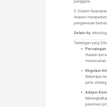
pengguna.
3. Sistem Keamana
Huawei memperkenal
pengawasan berbasis
Selain itu
, teknolo
Tantangan yang Dih
Persaingan
Huawei bersa
meluncurkan i
Regulasi In
Beberapa ne
perlu strateg
Adopsi Kon
Meningkatka
penetrasi pr