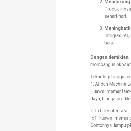
Mendorong 
Produk inova
sehari-hari.
Meningkatk
Integrasi AI
baru.
Dengan demikian
,
membangun ekosiste
Teknologi Unggulan
1. AI dan Machine L
Huawei memanfaatka
daya, hingga prediksi
2. IoT Terintegrasi
IoT Huawei memungki
Contohnya, lampu pi