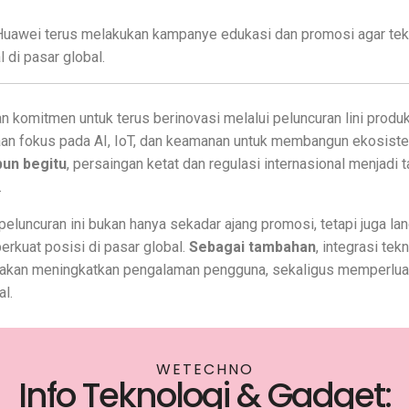
 Huawei terus melakukan kampanye edukasi dan promosi agar tekn
 di pasar global.
komitmen untuk terus berinovasi melalui peluncuran lini produk p
aan fokus pada AI, IoT, dan keamanan untuk membangun ekosist
un begitu
, persaingan ketat dan regulasi internasional menjadi
.
 peluncuran ini bukan hanya sekadar ajang promosi, tetapi juga la
rkuat posisi di pasar global.
Sebagai tambahan
, integrasi tekn
 akan meningkatkan pengalaman pengguna, sekaligus memperlu
l.
WETECHNO
Info Teknologi & Gadget: