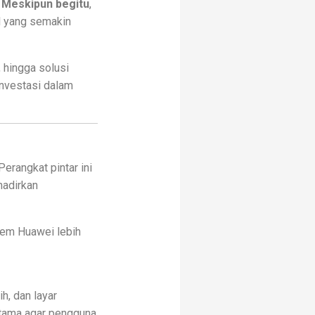
.
Meskipun begitu
,
l yang semakin
 hingga solusi
investasi dalam
erangkat pintar ini
hadirkan
tem Huawei lebih
, dan layar
 utama agar pengguna